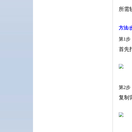
所需软
方法/
第1步
首先
第2步
复制