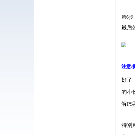
第6步
最后
注意/
好了
的小
解PS
特别