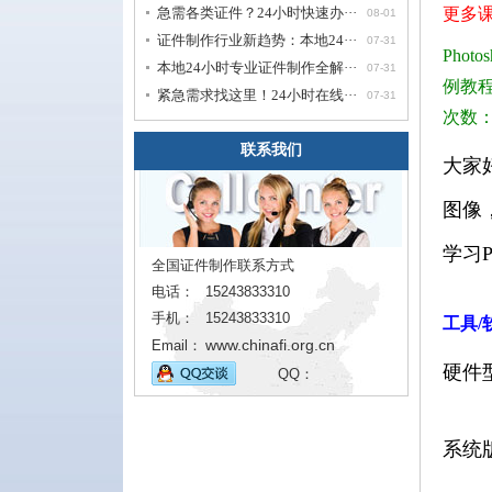
急需各类证件？24小时快速办···
更多课
08-01
证件制作行业新趋势：本地24···
07-31
Pho
本地24小时专业证件制作全解···
07-31
例教
紧急需求找这里！24小时在线···
07-31
次数：
联系我们
大家
图像
学习
全国证件制作联系方式
电话：
15243833310
手机：
15243833310
工具/
www.chinafi.org.cn
Email：
硬件型
QQ：
系统版